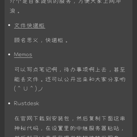
介个是自家提供的服务，方便大家上网冲
浪。
文件快递柜
顾名思义，快递柜。
Memos
可以写点笔记啊，待办事项啊上去，甚至
能丢文件。还可以公开出来和大家分享哟
(＾Ｕ＾)ノ
Rustdesk
在官网下载到安装包，然后复制下面这串
神秘代码，在设置里的中继服务器粘贴，