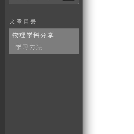
文章目录
物理学科分享
学习方法
形象思维
模型思维
漂浮在水面上，也可以沉入水底，下列说法正确的是( )

时排开水的体积