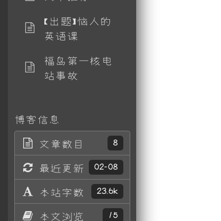
【出题】恼人的
英语课
福岛第一核电
站事故
博客信息
文章数目
8
最近更新
02-08
本站字数
23.6k
本文浏览
15