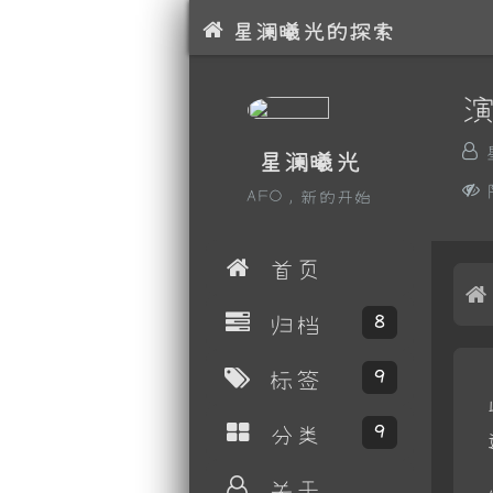
星澜曦光的探索
星澜曦光
AFO，新的开始
首页
归档
8
标签
9
分类
9
关于