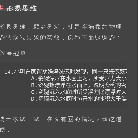
形象思维
形象思维，顾名思义，就是将抽象的物理
题转换为具象的实验，例如下面这道题：
24号题单：
14.小明在家帮助妈妈洗碗时发现，同一只瓷碗既可以
	A.瓷碗漂浮在水面上时，所受浮力大小等于其重力大小

	B.瓷碗能漂浮在水面上，说明瓷碗的密度比水小

	C.瓷碗沉入水底时所受浮力比漂浮时大

	D.瓷碗沉入水底时排开水的体积大于漂浮
请大家试一试，在没有图的情况下做这道
题。