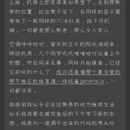
上推，机房立即变得更加亮堂了。走到那熟
悉的位置，拉出凳子坐下，在同样的显示器
旁放下一瓶同样的1L冰红茶，按下开机
键。一切都是那么熟悉，那么令人安心。
空调呼呼地吹，窗外的正午的阳光洒进来，
照进机房，几个同学叽叽喳喳地讨论着上午
的题，然后闲来无事，同样开始摸鱼。已经
忘却玩的什么了，
或许还是像那个夏令营的
那节难忘的体育课一样玩着general.io
。一
切都没变。
我感到我似乎会在这熟悉的地方继续生活，
似乎我将要在摸完鱼后的下午学习新的东
西，或是为一道调不出来的代码而焦头烂