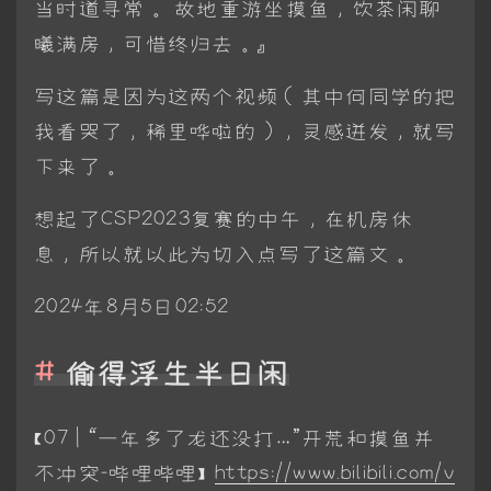
当时道寻常。 故地重游坐摸鱼，饮茶闲聊
曦满房，可惜终归去。』
写这篇是因为这两个视频（其中何同学的把
我看哭了，稀里哗啦的），灵感迸发，就写
下来了。
想起了CSP2023复赛的中午，在机房休
息，所以就以此为切入点写了这篇文。
2024年8月5日02:52
偷得浮生半日闲
【07 | “一年多了龙还没打…”开荒和摸鱼并
不冲突-哔哩哔哩】
https://www.bilibili.com/v