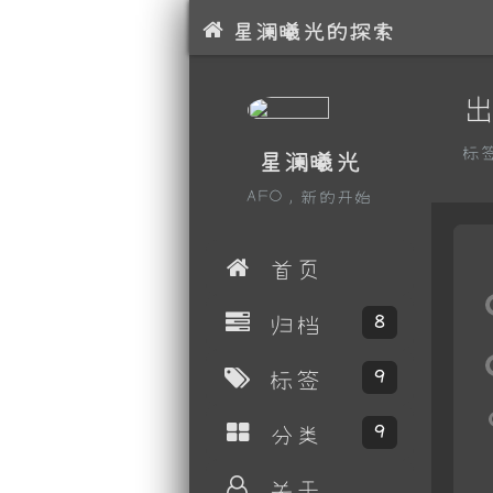
星澜曦光的探索
标
星澜曦光
AFO，新的开始
首页
归档
8
标签
9
分类
9
关于