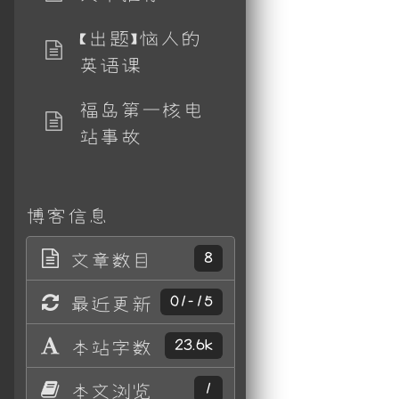
【出题】恼人的
英语课
福岛第一核电
站事故
博客信息
文章数目
8
最近更新
01-15
本站字数
23.6k
本文浏览
1