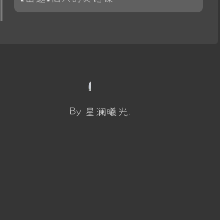
By 星澜曦光.