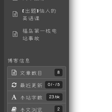
【出题】恼人的
英语课
福岛第一核电
站事故
博客信息
文章数目
8
最近更新
01-15
本站字数
23.6k
本文浏览
2