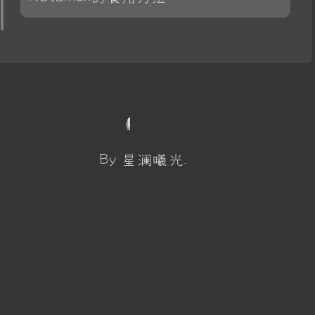
By 星澜曦光.