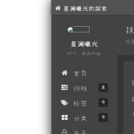
星澜曦光的探索
标
星澜曦光
AFO，新的开始
首页
归档
8
标签
9
分类
9
关于