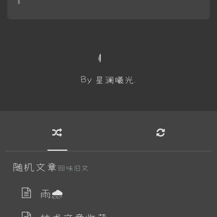
By 星澜曦光.
随机文章
回味旧文
雨🌧