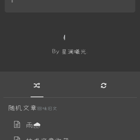
By 星澜曦光.
随机文章
回味旧文
雨🌧