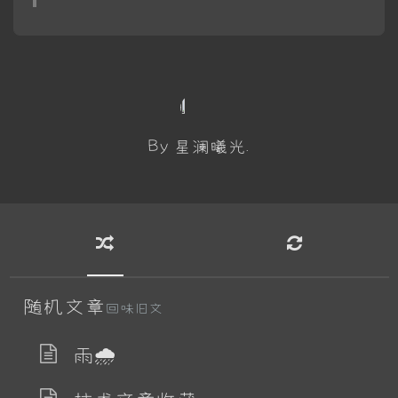
By 星澜曦光.
随机文章
回味旧文
雨🌧