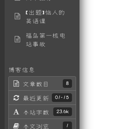
【出题】恼人的
英语课
福岛第一核电
站事故
博客信息
文章数目
8
最近更新
01-15
本站字数
23.6k
本文浏览
1