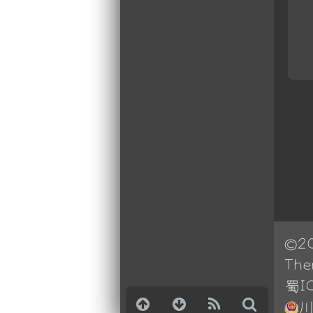
©2
Th
蜀I
川