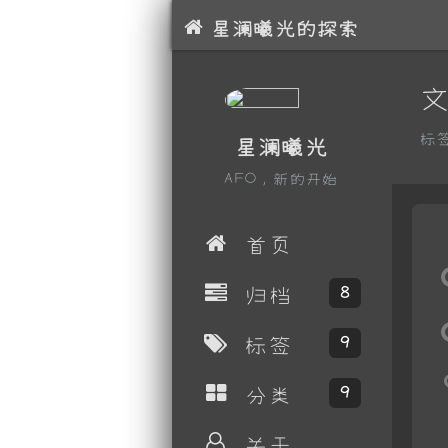
星澜曦光的探索
标
星澜曦光
AFO，新的开始
首页
归档
8
标签
9
分类
9
关于