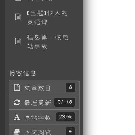
【出题】恼人的
英语课
福岛第一核电
站事故
博客信息
文章数目
8
最近更新
01-15
本站字数
23.6k
本文浏览
4