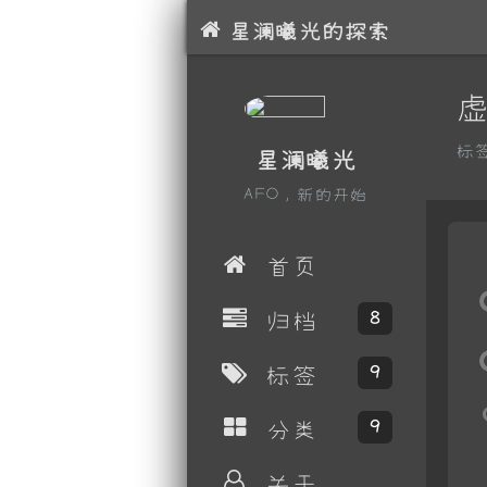
星澜曦光的探索
标
星澜曦光
AFO，新的开始
首页
归档
8
标签
9
分类
9
关于