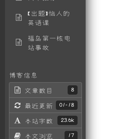
【出题】恼人的
英语课
福岛第一核电
站事故
博客信息
文章数目
8
最近更新
01-18
本站字数
23.6k
本文浏览
17