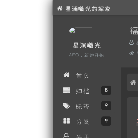
星澜曦光的探索
星澜曦光
AFO，新的开始
首页
归档
8
标签
9
分类
9
关于