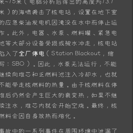
米~15米（电脑分析后得出的高度为13.1
米）的海啸袭击了核电站，设置在地下室
的应急柴油发电机因淹没在水中而停止运
作。此外，电器、水泵、燃料罐、紧急电
池等大部分设备受损或被水冲走，核电站
陷入了
全厂停电
（Station Blackout，缩
写：SBO）。因此，水泵无法运行，不能
继续向堆芯和乏燃料池注入冷却水，也就
不能带走核燃料的热量。由于核燃料在停
堆后仍然会产生巨大的衰变热，如果不继
续注水，堆芯内就会开始空烧。最终，核
燃料会因自身放热而熔化。
事故中的一系列事件在周围环境中泄漏了