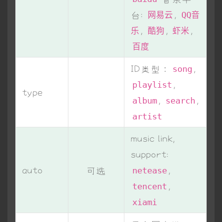
台:
,
网易云
QQ音
,
,
,
乐
酷狗
虾米
百度
ID类型：
,
song
,
playlist
type
,
,
album
search
artist
music link,
support:
auto
可选
,
netease
,
tencent
xiami