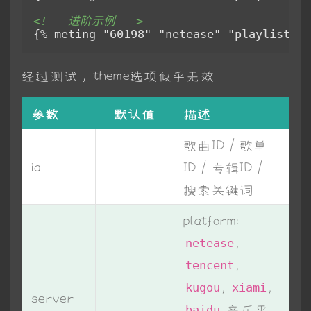
<!-- 进阶示例 -->
经过测试，theme选项似乎无效
参数
默认值
描述
歌曲ID / 歌单
id
ID / 专辑ID /
搜索关键词
platform:
,
netease
,
tencent
,
,
kugou
xiami
server
音乐平
baidu