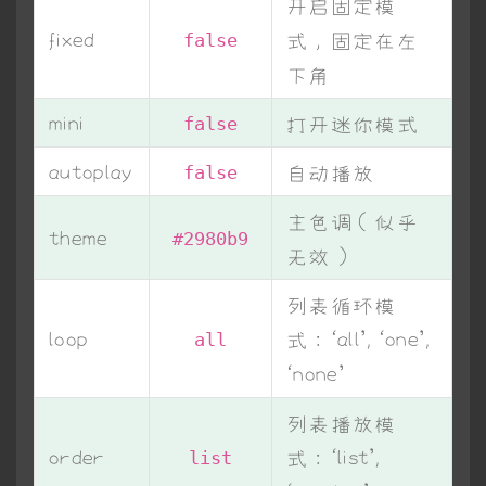
开启固定模
fixed
式，固定在左
false
下角
mini
打开迷你模式
false
autoplay
自动播放
false
主色调（似乎
theme
#2980b9
无效）
列表循环模
loop
式：‘all’, ‘one’,
all
‘none’
列表播放模
order
式：‘list’,
list