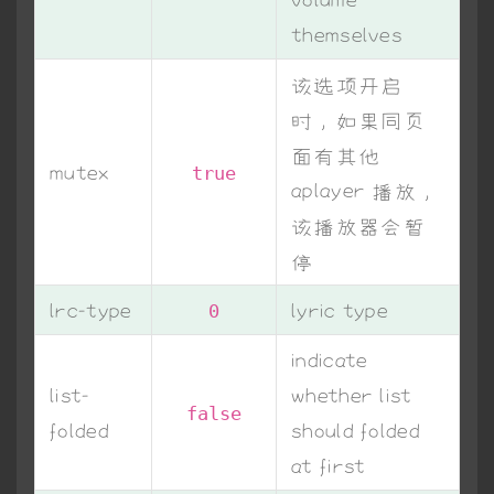
themselves
该选项开启
时，如果同页
面有其他
mutex
true
aplayer 播放，
该播放器会暂
停
lrc-type
lyric type
0
indicate
list-
whether list
false
folded
should folded
at first