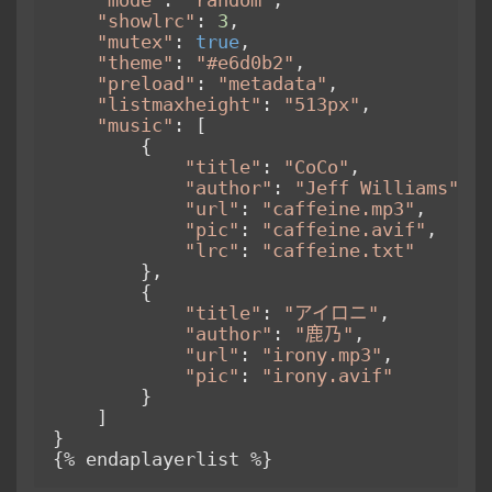
"mode"
: 
"random"
,                   
"showlrc"
: 
3
,                       
"mutex"
: 
true
,                      
"theme"
: 
"#e6d0b2"
,	               
"preload"
: 
"metadata"
,              
"listmaxheight"
: 
"513px"
,           
"music"
: [

        {

"title"
: 
"CoCo"
,

"author"
: 
"Jeff Williams"
,

"url"
: 
"caffeine.mp3"
,

"pic"
: 
"caffeine.avif"
,

"lrc"
: 
"caffeine.txt"
        },

        {

"title"
: 
"アイロニ"
,

"author"
: 
"鹿乃"
,

"url"
: 
"irony.mp3"
,

"pic"
: 
"irony.avif"
        }

    ]

}

{% endaplayerlist %}