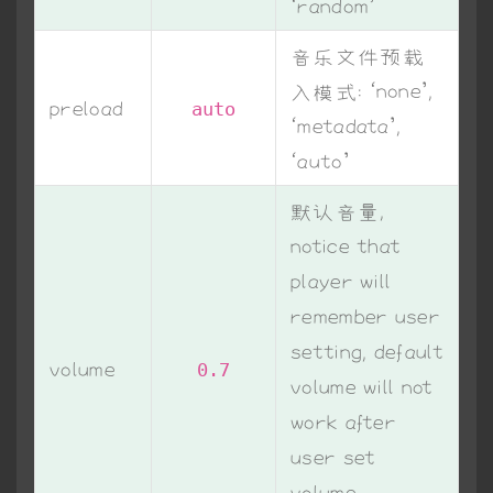
‘random’
音乐文件预载
入模式: ‘none’,
preload
auto
‘metadata’,
‘auto’
默认音量,
notice that
player will
remember user
setting, default
volume
0.7
volume will not
work after
user set
volume