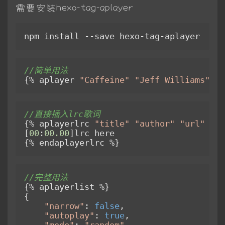
需要安装hexo-tag-aplayer
npm install --save hexo-tag-aplayer
//简单用法
{% aplayer 
"Caffeine"
"Jeff Williams"
"c
//直接插入lrc歌词
{% aplayerlrc 
"title"
"author"
"url"
"au
[
00
:
00
.00
]lrc here

{% endaplayerlrc %}
//完整用法
{% aplayerlist %}

{

"narrow"
: 
false
,                    
"autoplay"
: 
true
,                   