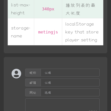
list-max-
播放列表的最
340px
height
大长度
localStorage
storage-
key that store
metingjs
name
player setting
昵称
邮箱
网址