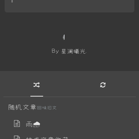
By 星澜曦光.
随机文章
回味旧文
雨🌧