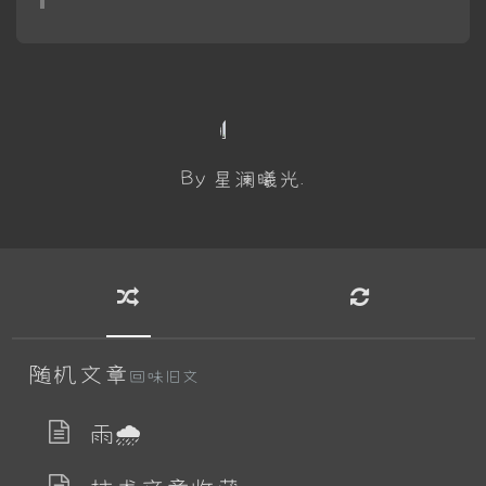
By 星澜曦光.
随机文章
回味旧文
雨🌧